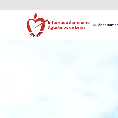
Internado Seminario 

Quiénes somo
Agustinos de León