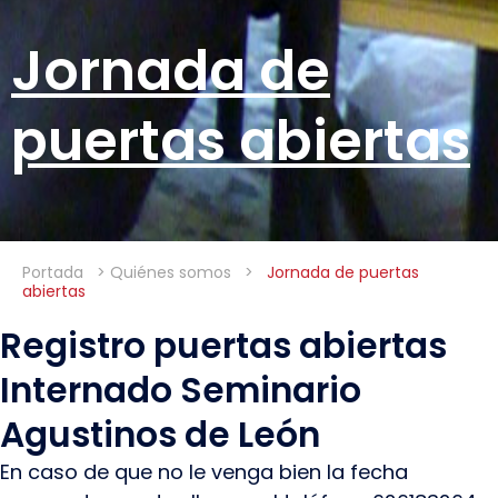
Jornada de
puertas abiertas
Portada
>
Quiénes somos
>
Jornada de puertas
abiertas
Registro puertas abiertas
Internado Seminario
Agustinos de León
En caso de que no le venga bien la fecha