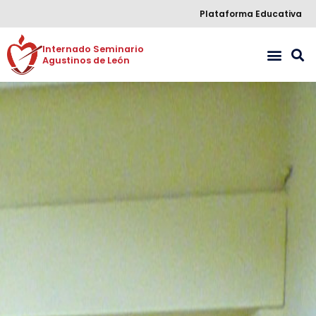
Plataforma Educativa
Internado Seminario 

Agustinos de León