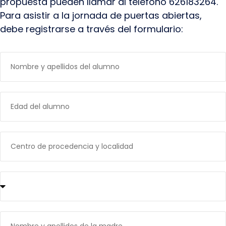
propuesta pueden llamar al teléfono 626183264.
Para asistir a la jornada de puertas abiertas,
debe registrarse a través del formulario: