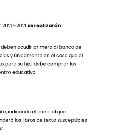
ar 2020-2021
se
realizar
á
n
, deben acudir primero al banco de
ncias y únicamente en el caso que el
to para su hijo, debe comprar los
entro educativo.
te, indicando el curso al que
erá los libros de texto susceptibles
r.